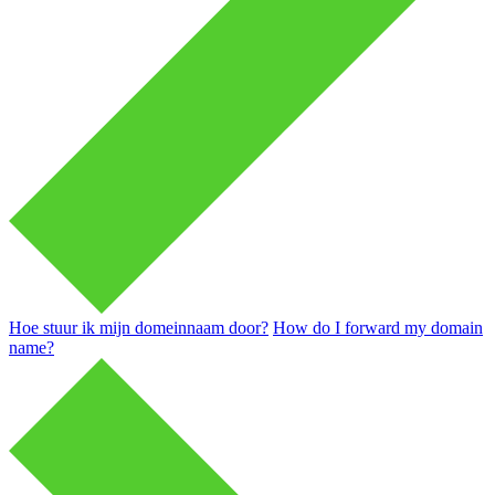
Hoe stuur ik mijn domeinnaam door?
How do I forward my domain
name?