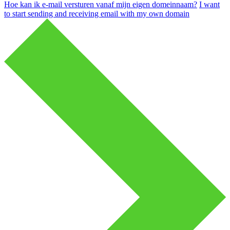
Hoe kan ik e-mail versturen vanaf mijn eigen domeinnaam?
I want
to start sending and receiving email with my own domain